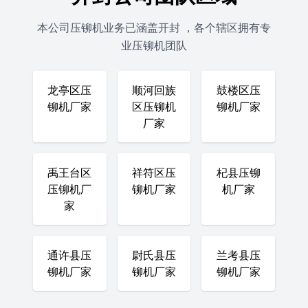
本公司压铆机业务已涵盖开封 ，各个辖区拥有专
业压铆机团队
龙亭区压
顺河回族
鼓楼区压
铆机厂家
区压铆机
铆机厂家
厂家
禹王台区
祥符区压
杞县压铆
压铆机厂
铆机厂家
机厂家
家
通许县压
尉氏县压
兰考县压
铆机厂家
铆机厂家
铆机厂家